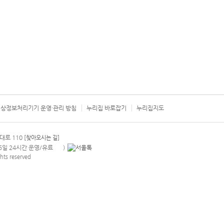
상정보처리기기 운영·관리 방침
누리집 바로잡기
누리집지도
서울시 카
대로 110
[찾아오시는 길]
365일 24시간 운영/유료
)
안내팝업 열기
hts reserved