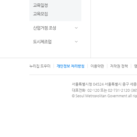
교육일정
교육모집
산업거점 조성
도시제조업
누리집 도우미
개인정보 처리방침
이용약관
저작권 정책
영
서울특별시
서울특별시청 04524 서울특별시 중구 세종
문의 전화번호 120, 120 다산콜재단
대표전화: 02-120 또는 02-731-2120 (
© Seoul Metropolitan Government all rig