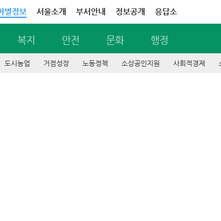
야별정보
서울소개
부서안내
정보공개
응답소
복지
안전
문화
행정
도시농업
거점성장
노동정책
소상공인지원
사회적경제