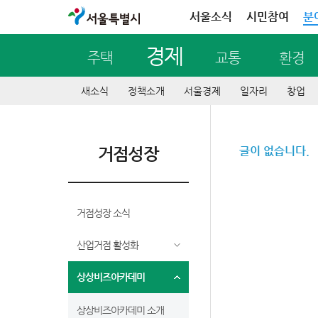
서울특별시
서울소식
시민참여
분
경제
주택
교통
환경
새소식
정책소개
서울경제
일자리
창업
거점성장
글이 없습니다.
거점성장 소식
산업거점 활성화
상상비즈아카데미
상상비즈아카데미 소개