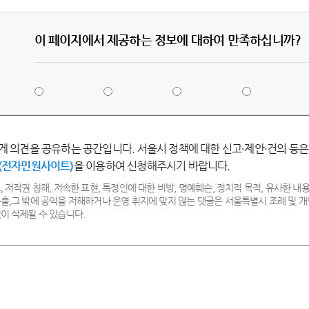
이 페이지에서 제공하는 정보에 대하여 만족하십니까?
5
4
3
2
점
점
점
점
-
-
-
-
매
만
보
불
게 의견을 공유하는 공간입니다. 서울시 정책에 대한 신고·제안·건의 등은
우
족
통
만
(전자민원사이트)
을 이용하여 신청해주시기 바랍니다.
만
족
족
, 저작권 침해, 저속한 표현, 특정인에 대한 비방, 명예훼손, 정치적 목적, 유사한 내용
출,그 밖에 공익을 저해하거나 운영 취지에 맞지 않는 댓글은 서울특별시 조례 및
이 삭제될 수 있습니다.