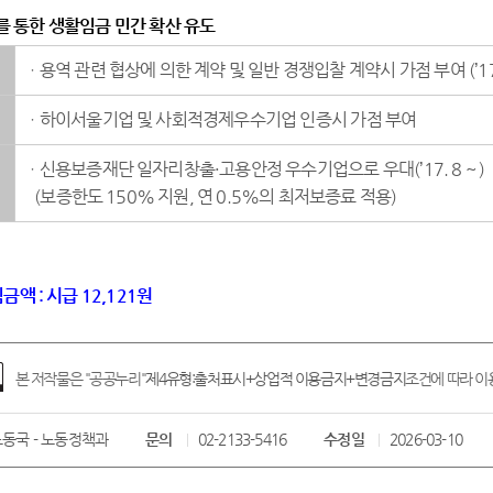
 통한 생활임금 민간 확산 유도
ㆍ용역 관련 협상에 의한 계약 및 일반 경쟁입찰 계약시 가점 부여 (’17. 
ㆍ하이서울기업 및 사회적경제우수기업 인증시 가점 부여
ㆍ신용보증재단 일자리창출·고용안정 우수기업으로 우대(’17. 8 ~ )
(보증한도 150% 지원, 연 0.5%의 최저보증료 적용)
금액 : 시급 12,121원
본 저작물은 "공공누리"
제4유형:출처표시+상업적 이용금지+변경금지
조건에 따라 이용
동국 - 노동정책과
문의
02-2133-5416
수정일
2026-03-10