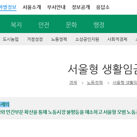
야별정보
서울소개
부서안내
정보공개
응답소
복지
안전
문화
행정
도시농업
거점성장
노동정책
소상공인지원
사회적경제
서울형 생활임
경제
노동정책
서울형 생활
금제의
와 민간부문 확산을 통해 노동시장 불평등을 해소하고 서울형 모범 노