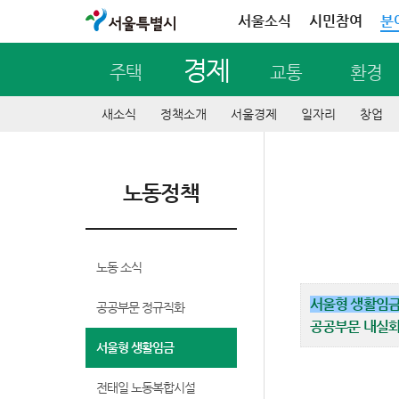
서울특별시
서울소식
시민참여
분
경제
주택
교통
환경
새소식
정책소개
서울경제
일자리
창업
노동정책
노동 소식
서울형 생활임
공공부문 정규직화
공공부문 내실화
서울형 생활임금
전태일 노동복합시설