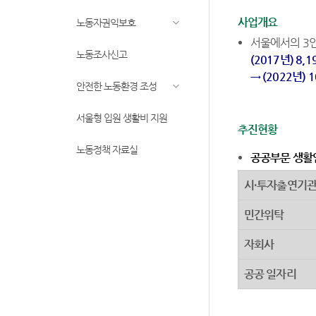
사업개요
노동자권익보호
서울에서의 3
노동조사신고
(2017년) 8,1
→ (2022년) 
안전한 노동환경 조성
서울형 입원 생활비 지원
추진현황
노동정책 자료실
공공부문 생활임
시·투자출연기
민간위탁
자회사
공공 일자리