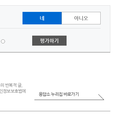
네
아니오
1
평가하기
점
-
매
우
불
만
의 반복적 글,
 개인정보보호법에
족
응답소 누리집 바로가기