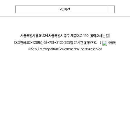
PC버전
서울특별시
서울특별시청 04524 서울특별시 중구 세종대로 110
[찾아오시는 길]
대표전화:
02-120
또는
02-731-2120
(365일 24시간 운영/유료
)
© Seoul Metropolitan Government all rights reserved