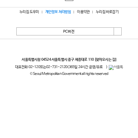
누리집 도우미
개인정보 처리방침
이용약관
누리집 바로잡기
PC버전
서울특별시
서울특별시청 04524 서울특별시 중구 세종대로 110
[찾아오시는 길]
대표전화:
02-120
또는
02-731-2120
(365일 24시간 운영/유료
)
© Seoul Metropolitan Government all rights reserved