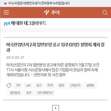
이 누리집은 대한민국 공식 전자정부 누리집입니다.
주택
ppt
에 대한 태그클라우드
마곡산업단지 2차 일반분양 공고 입주(분양) 설명회 개최 결
과
2013-03-27
마곡산업단지 2차 일반분양 공고에 따른 설명회가 3월 27일 오전
11시 서울시청 서소문청사에서 많은 기업들의 관심과 참여 속에
개최되었습니다. - 관련자료 및 사진 첨부
2차
ppt
공고
마곡
분양
산업단지
설명회
일반분양
입주
프리젠테이션
1