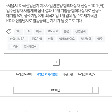
•서울시, 마곡산업단지 제3차 일반분양 협의대상자 선정 - 10.1(화)
입주신청자 사업계획 심사 결과 14개 기업을 협의대상자로 선정 -
대기업 5개, 중소기업 8개, 외국기업 1개 업체 입주로 세계적인
R&D 산업단지로 발돋움하는 계기가 될 것으로 기대 ...
3차
LG
마곡
보도자료
분양
산업단지
산업시설용지
선도기업
선정
엑세스바이오
일반분양
입주
코오롱
협의대상자
1
누리집 도우미
개인정보 처리방침
이용약관
누리집 바로잡기
PC버전
서울특별시