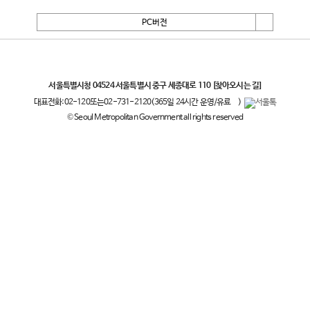
PC버전
서울특별시
서울특별시청 04524 서울특별시 중구 세종대로 110
[찾아오시는 길]
대표전화:
02-120
또는
02-731-2120
(365일 24시간 운영/유료
)
© Seoul Metropolitan Government all rights reserved