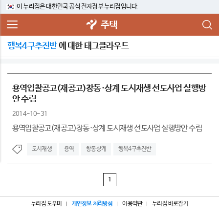
이 누리집은 대한민국 공식 전자정부 누리집입니다.
주택
행복4구추진반
에 대한 태그클라우드
용역입찰공고(재공고)창동·상계 도시재생 선도사업 실행방
안 수립
2014-10-31
용역입찰공고(재공고)창동·상계 도시재생 선도사업 실행방안 수립
도시재생
용역
창동상계
행복4구추진반
1
누리집 도우미
개인정보 처리방침
이용약관
누리집 바로잡기