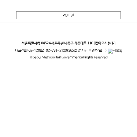
PC버전
서울특별시
서울특별시청 04524 서울특별시 중구 세종대로 110
[찾아오시는 길]
대표전화:
02-120
또는
02-731-2120
(365일 24시간 운영/유료
)
© Seoul Metropolitan Government all rights reserved