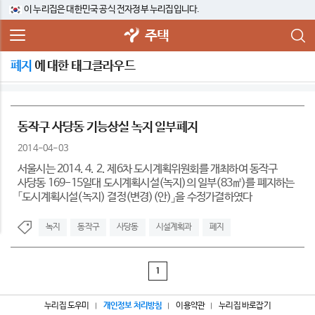
이 누리집은 대한민국 공식 전자정부 누리집입니다.
주택
폐지
에 대한 태그클라우드
동작구 사당동 기능상실 녹지 일부폐지
2014-04-03
서울시는 2014. 4. 2. 제6차 도시계획위원회를 개최하여 동작구
사당동 169-15일대 도시계획시설(녹지)의 일부(83㎡)를 폐지하는
「도시계획시설(녹지) 결정(변경)(안)」을 수정가결하였다
녹지
동작구
사당동
시설계획과
폐지
1
누리집 도우미
개인정보 처리방침
이용약관
누리집 바로잡기