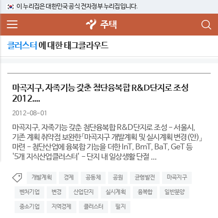
이 누리집은 대한민국 공식 전자정부 누리집입니다.
주택
클러스터
에 대한 태그클라우드
마곡지구, 자족기능 갖춘 첨단융복합 R&D단지로 조성
2012....
2012-08-01
마곡지구, 자족기능 갖춘 첨단융복합 R&D단지로 조성 - 서울시,
기존 계획 취약점 보완한「마곡지구 개발계획 및 실시계획 변경(안)」
마련 - 첨단산업에 융복합 기능을 더한 InT, BmT, BaT, GeT 등
'5개 지식산업클러스터' - 단지 내 일상생활 단절 ...
개발계획
경제
공동체
공원
균형발전
마곡지구
벤처기업
변경
산업단지
실시계획
융복합
일반분양
중소기업
지역경제
클러스터
필지