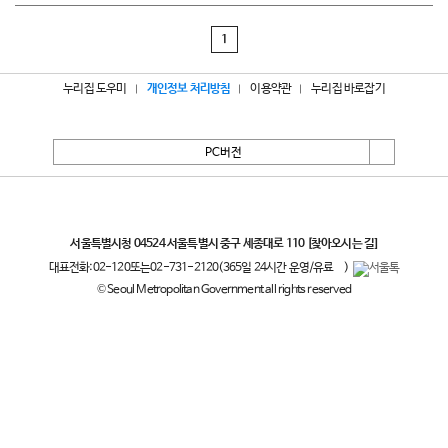
1
누리집 도우미
개인정보 처리방침
이용약관
누리집 바로잡기
PC버전
서울특별시
서울특별시청 04524 서울특별시 중구 세종대로 110
[찾아오시는 길]
대표전화:
02-120
또는
02-731-2120
(365일 24시간 운영/유료
)
© Seoul Metropolitan Government all rights reserved