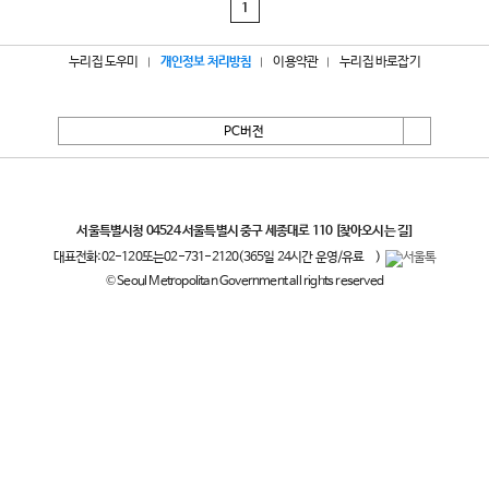
1
누리집 도우미
개인정보 처리방침
이용약관
누리집 바로잡기
PC버전
서울특별시
서울특별시청 04524 서울특별시 중구 세종대로 110
[찾아오시는 길]
대표전화:
02-120
또는
02-731-2120
(365일 24시간 운영/유료
)
© Seoul Metropolitan Government all rights reserved