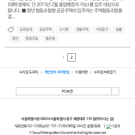
(대학생제외, 단 2015년 2월 졸업예정자 가능)를 입주 대상으로
합니다. ■ 청년 협동조합형 공공주택의 입주자는 주택협동조합을
결...
공공임대
공공주택
도시형
생활주택
서대문구
원룸
청년
협동조합
홍은동
1
2
누리집 도우미
개인정보 처리방침
이용약관
누리집 바로잡기
PC버전
서울특별시
서울특별시청 04524 서울특별시 중구 세종대로 110
[찾아오시는 길]
대표전화:
02-120
또는
02-731-2120
(365일 24시간 운영/유료
)
© Seoul Metropolitan Government all rights reserved