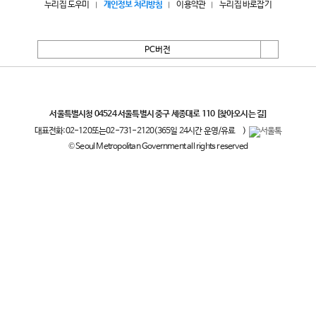
누리집 도우미
개인정보 처리방침
이용약관
누리집 바로잡기
PC버전
서울특별시
서울특별시청 04524 서울특별시 중구 세종대로 110
[찾아오시는 길]
대표전화:
02-120
또는
02-731-2120
(365일 24시간 운영/유료
)
© Seoul Metropolitan Government all rights reserved