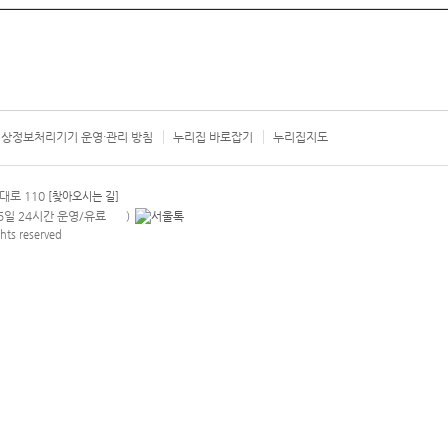
상정보처리기기 운영·관리 방침
누리집 바로잡기
누리집지도
서울시 카
대로 110
[찾아오시는 길]
365일 24시간 운영/유료
)
안내팝업 열기
hts reserved