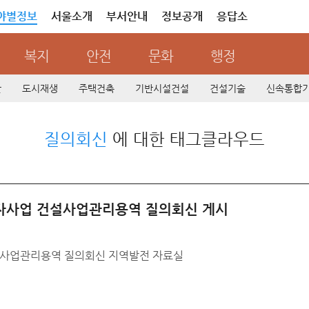
야별정보
서울소개
부서안내
정보공개
응답소
복지
안전
문화
행정
산
도시재생
주택건축
기반시설건설
건설기술
신속통합
질의회신
에 대한 태그클라우드
자사업 건설사업관리용역 질의회신 게시
설사업관리용역 질의회신 지역발전 자료실