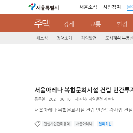
서울특별시
서울소식
시민참여
분
주택
경제
교통
환경
새소식
정책소개
지역발전
도시계획·부동
서울아레나 복합문화시설 건립 민간투
등록일 : 2021-06-10
새소식
/
지역발전 자료실
서울아레나 복합문화시설 건립 민간투자사업 건
건설사업관리용역
서울아레나
질의회신