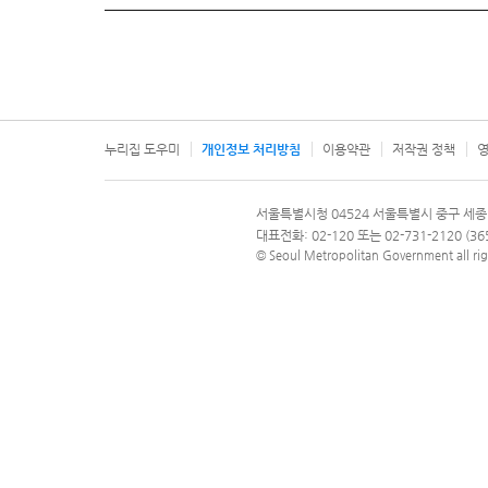
누리집 도우미
개인정보 처리방침
이용약관
저작권 정책
영
서울특별시
서울특별시청 04524 서울특별시 중구 세종
문의 전화번호 120, 120 다산콜재단
대표전화: 02-120 또는 02-731-2120 (
© Seoul Metropolitan Government all rig