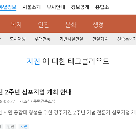
야별정보
서울소개
부서안내
정보공개
응답소
복지
안전
문화
행정
산
도시재생
주택건축
기반시설건설
건설기술
신속통합
지진
에 대한 태그클라우드
진 2주년 심포지엄 개최 안내
8-08-27
새소식
/
주택건축소식
한 시민 공감대 형성을 위한 경주지진 2주년 기념 전문가 심포지엄 개
엄
안전
지진