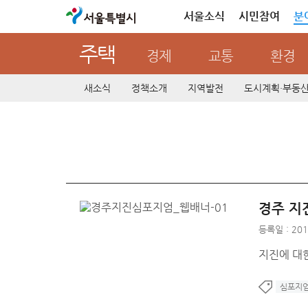
서울특별시
서울소식
시민참여
분
주택
경제
교통
환경
새소식
정책소개
지역발전
도시계획·부동
경주 지
등록일 : 201
지진에 대
심포지