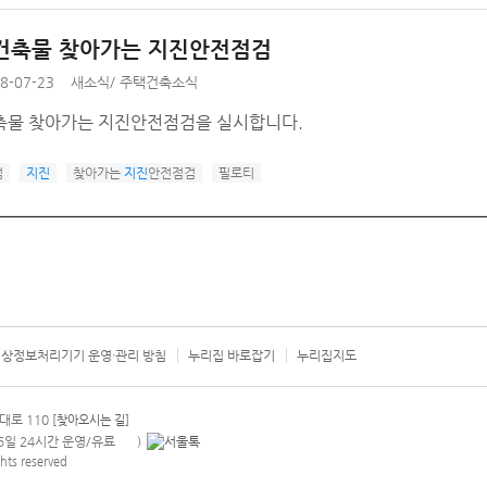
건축물 찾아가는 지진안전점검
8-07-23
새소식
/
주택건축소식
축물 찾아가는 지진안전점검을 실시합니다.
검
지진
찾아가는
지진
안전점검
필로티
상정보처리기기 운영·관리 방침
누리집 바로잡기
누리집지도
서울시 카
대로 110
[찾아오시는 길]
365일 24시간 운영/유료
)
안내팝업 열기
hts reserved