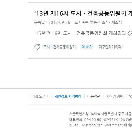
'13년 제16차 도시ㆍ건축공동위원회 
등록일 : 2013-09-26
도시계획·부동산 소식
/
새소식
'13년 제16차 도시ㆍ건축공동위원회 개최결과 <201
도시ㆍ건축공동위원회
제16차
지구단위계획과
누리집 도우미
개인정보 처리방침
이용약관
저작권 정책
영
서울특별시
서울특별시청 04524 서울특별시 중구 세종
문의 전화번호 120, 120 다산콜재단
대표전화: 02-120 또는 02-731-2120 (
© Seoul Metropolitan Government all rig