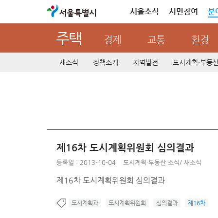
서울특별시
서울소식
시민참여
분
주택
경제
교통
환경
새소식
정책소개
지역발전
도시계획·부동
제16차 도시계획위원회 심의결과
등록일 : 2013-10-04
도시계획·부동산 소식
/
새소식
제16차 도시계획위원회 심의결과
도시계획과
도시계획위원회
심의결과
제16차