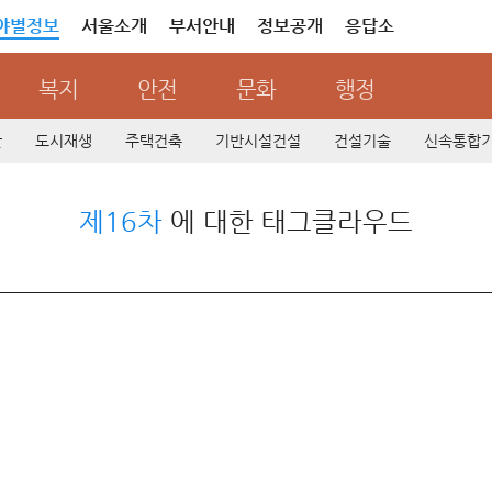
야별정보
서울소개
부서안내
정보공개
응답소
복지
안전
문화
행정
산
도시재생
주택건축
기반시설건설
건설기술
신속통합
제16차
에 대한 태그클라우드