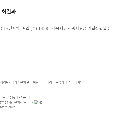
개최결과
3년 9월 25일 (수) 14:00, 서울시청 신청사 6층 기획상황실 >
상정보처리기기 운영·관리 방침
누리집 바로잡기
누리집지도
서울시 카
대로 110
[찾아오시는 길]
365일 24시간 운영/유료
)
안내팝업 열기
hts reserved