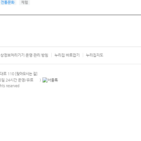
전통문화
체험
상정보처리기기 운영·관리 방침
누리집 바로잡기
누리집지도
서울시 카
대로 110
[찾아오시는 길]
365일 24시간 운영/유료
)
안내팝업 열기
hts reserved