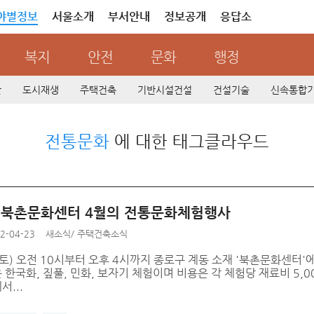
야별정보
서울소개
부서안내
정보공개
응답소
복지
안전
문화
행정
산
도시재생
주택건축
기반시설건설
건설기술
신속통합
전통문화
에 대한 태그클라우드
년 북촌문화센터 4월의 전통문화체험행사
2-04-23
새소식
/
주택건축소식
(토) 오전 10시부터 오후 4시까지 종로구 계동 소재 '북촌문화센터
한국화, 짚풀, 민화, 보자기 체험이며 비용은 각 체험당 재료비 5,
...