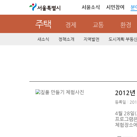
서울특별시
서울소식
시민참여
분
주택
경제
교통
환경
새소식
정책소개
지역발전
도시계획·부동
2012
등록일 : 201
4월 28일
프로그램은 
체험장소에서