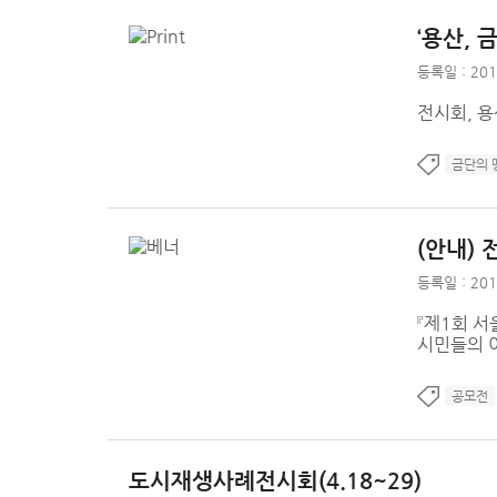
‘용산, 
등록일 : 201
전시회, 용
금단의 
(안내) 
등록일 : 201
『제1회 서
시민들의 
공모전
도시재생사례전시회(4.18~29)