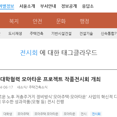
야별정보
서울소개
부서안내
정보공개
응답소
복지
안전
문화
행정
산
도시재생
주택건축
기반시설건설
건설기술
신속통합
전시회
에 대한 태그클라우드
년 대학협력 모아타운 프로젝트 작품전시회 개최
4-06-17
새소식
/
주택건축소식
로운 노후 저층주거지 정비방식'모아주택·모아타운' 사업의 혁신적 디
 우수한 성과작품(모형 등) 전시 진행
대학생
모아주택
모아주택 모아타운
모아타운
전시
전시회