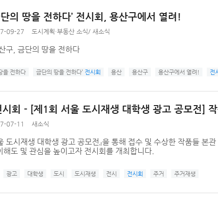
금단의 땅을 전하다’ 전시회, 용산구에서 열려!
7-09-27
도시계획·부동산 소식
/
새소식
산구, 금단의 땅을 전하다
땅을 전하다
금단의 땅을 전하다’
전시회
용산
용산구
용산구에서 열려!
전
전시회 - [제1회 서울 도시재생 대학생 광고 공모전] 
7-07-11
새소식
울 도시재생 대학생 광고 공모전』을 통해 접수 및 수상한 작품들 본관
이해도 및 관심을 높이고자 전시회를 개최합니다.
광고
대학생
도시
도시재생
전시
전시회
주거
주거재생