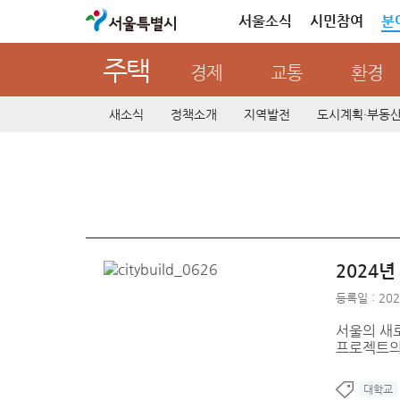
서울특별시
서울소식
시민참여
분
주택
경제
교통
환경
새소식
정책소개
지역발전
도시계획·부동
2024
등록일 : 202
서울의 새
프로젝트의
대학교