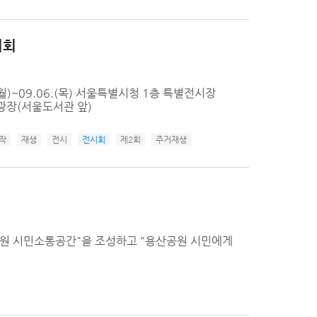
시회
월)~09.06.(목) 서울특별시청 1층 특별전시장
청 광장(서울도서관 앞)
작
재생
전시
전시회
제2회
주거재생
원 시민소통공간"을 조성하고 "용산공원 시민에게