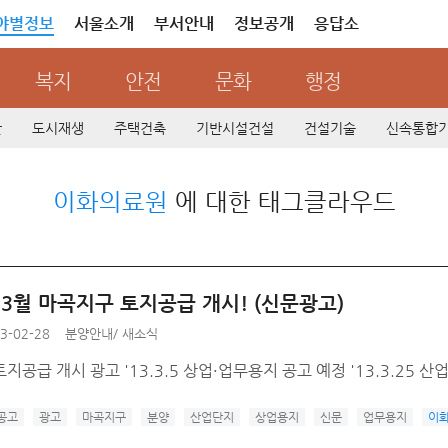
야별정보
서울소개
부서안내
정보공개
응답소
복지
안전
문화
행정
산
도시재생
주택건축
기반시설건설
건설기술
신속통합
이화의료원
에 대한 태그클라우드
 3월 마곡지구 토지공급 개시! (신문광고)
3-02-28
분양안내
/
새소식
지공급 개시 광고 '13.3.5 상업·업무용지 공고 예정 '13.3.25 
공고
광고
마곡지구
분양
산업단지
상업용지
신문
업무용지
이