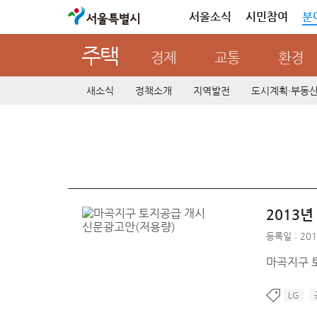
서울특별시
서울소식
시민참여
분
주택
경제
교통
환경
새소식
정책소개
지역발전
도시계획·부동
2013년
등록일 : 201
마곡지구 토
LG