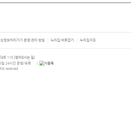
상정보처리기기 운영·관리 방침
누리집 바로잡기
누리집지도
서울시 카
대로 110
[찾아오시는 길]
365일 24시간 운영/유료
)
안내팝업 열기
hts reserved