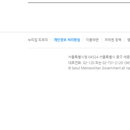
누리집 도우미
개인정보 처리방침
이용약관
저작권 정책
영
서울특별시
서울특별시청 04524 서울특별시 중구 세종
문의 전화번호 120, 120 다산콜재단
대표전화: 02-120 또는 02-731-2120 (
© Seoul Metropolitan Government all rig