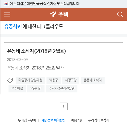
이 누리집은 대한민국 공식 전자정부 누리집입니다.
주택
유공시민
에 대한 태그클라우드
온동네 소식지(2018년 2월호)
2018-02-09
온동네 소식지 2018년 2월호 발간
마을강사 양성과정
박용구
시장표창
온동네 소식지
우수마을
유공시민
주거환경관리전문관
1
누리집 도우미
개인정보 처리방침
이용약관
누리집 바로잡기