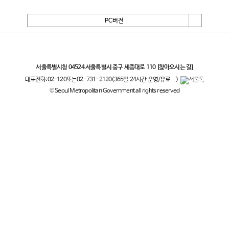
PC버전
서울특별시
서울특별시청 04524 서울특별시 중구 세종대로 110
[찾아오시는 길]
대표전화:
02-120
또는
02-731-2120
(365일 24시간 운영/유료
)
© Seoul Metropolitan Government all rights reserved