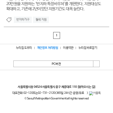
20만원을 지원하는 ‘반지하 특정바우처’를 개편한다. 지원대상도
확대하고, 기존에 2년이었던 지원기간도 대폭 늘린다.
반지하가구
월세 지원
1
누리집 도우미
개인정보 처리방침
이용약관
누리집 바로잡기
PC버전
서울특별시
서울특별시청 04524 서울특별시 중구 세종대로 110
[찾아오시는 길]
대표전화:
02-120
또는
02-731-2120
(365일 24시간 운영/유료
)
© Seoul Metropolitan Government all rights reserved