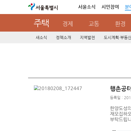
서울특별시
서울소식
시민참여
분
주택
경제
교통
환경
새소식
정책소개
지역발전
도시계획·부동
행촌공터
등록일 : 201
한양도성의
재모집하오니
부탁드립니