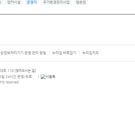
을
앵커시설
운영자
주거환경관리사업
행촌권
상정보처리기기 운영·관리 방침
누리집 바로잡기
누리집지도
서울시 카
대로 110
[찾아오시는 길]
365일 24시간 운영/유료
)
안내팝업 열기
hts reserved