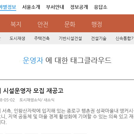
야별정보
서울소개
부서안내
정보공개
응답소
복지
안전
문화
행정
산
도시재생
주택건축
기반시설건설
건설기술
신속통합
운영자
에 대한 태그클라우드
 시설운영자 모집 재공고
8-05-02
도시재생소식
/
새소식
 서측, 인왕산자락에 입지해 있는 종로구 행촌권 성곽마을내 앵커시설
, 지역 공동체 및 마을 경제 활성화에 기여할 수 있는 의욕 있고 재
다.