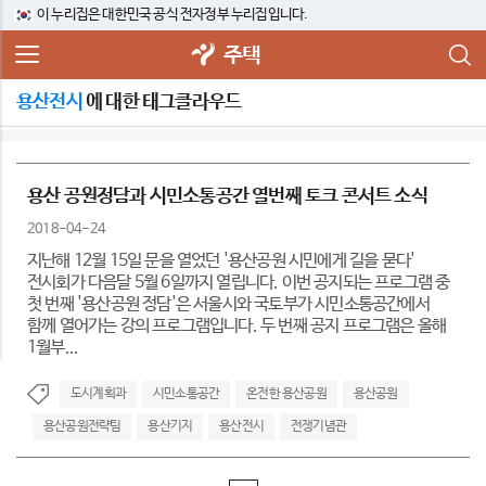
이 누리집은 대한민국 공식 전자정부 누리집입니다.
주택
용산전시
에 대한 태그클라우드
용산 공원정담과 시민소통공간 열번째 토크 콘서트 소식
2018-04-24
지난해 12월 15일 문을 열었던 '용산공원 시민에게 길을 묻다'
전시회가 다음달 5월 6일까지 열립니다. 이번 공지되는 프로그램 중
첫 번째 '용산공원 정담'은 서울시와 국토부가 시민소통공간에서
함께 열어가는 강의 프로그램입니다. 두 번째 공지 프로그램은 올해
1월부...
도시계획과
시민소통공간
온전한 용산공원
용산공원
용산공원전략팀
용산기지
용산전시
전쟁기념관