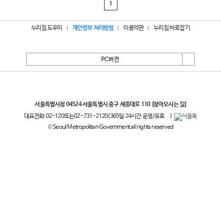
1
누리집 도우미
개인정보 처리방침
이용약관
누리집 바로잡기
PC버전
서울특별시
서울특별시청 04524 서울특별시 중구 세종대로 110
[찾아오시는 길]
대표전화:
02-120
또는
02-731-2120
(365일 24시간 운영/유료
)
© Seoul Metropolitan Government all rights reserved