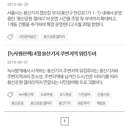
2019-06-28
서울시는 용산기지 캠프킴 부지(용산구 한강로1가 1-1) 내에서 운영
중인 ‘용산공원 갤러리’의 운영 시간을 주말 및 저녁까지 확대하고,
1개동 건물을 추가하여 확장 운영한다고 6월 28일 밝혔다.
시민편의공간
용산공원 갤러리
[녹사평산책] 4월 용산기지 주변지역 워킹투어
2019-04-01
녹사평역에서 시작하는 용산기지 주변지역 워킹투어는 용산기지와
주변지역과의 장소성, 주변지역에 남겨진 도시 인문 이야기를 따라
용산공원 갤러리까지 연결되는 시민참여형 프로그램이다.
녹사평산책
도보여행
도시재생
시민참여
신흥시장
용산공원
용산공원 갤러리
용산기지
워킹투어
해방촌
1