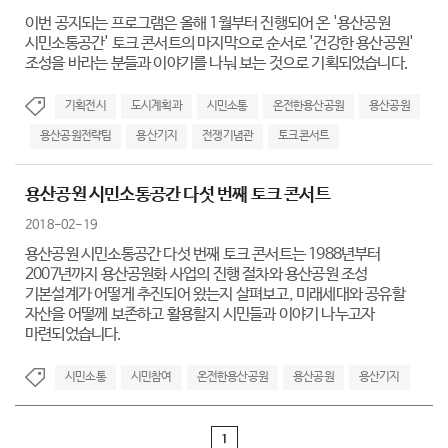
이번 공지되는 프로그램은 올해 1월부터 진행되어 온 '용산공원
시민소통공간' 토크 콘서트의 마지막으로 순서로 '건강한 용산공원'
조성을 바라는 분들과 이야기를 나눠 보는 것으로 기획되었습니다.
기획전시
도시계획과
시민소통
온전한용산공원
용산공원
용산공원전략팀
용산기지
전쟁기념관
토크콘서트
용산공원 시민소통공간 다섯 번째 토크 콘서트
2018-02-19
용산공원 시민소통공간 다섯 번째 토크 콘서트는 1988년부터
2007년까지 용산공원화 사업의 진행 절차와 용산공원 조성
기본설계가 어떻게 추진되어 왔는지 살펴보고, 미래세대와 공유할
자산을 어떻께 보존하고 활용할지 시민들과 이야기 나누고자
마련되었습니다.
시민소통
시민참여
온전한용산공원
용산공원
용산기지
1