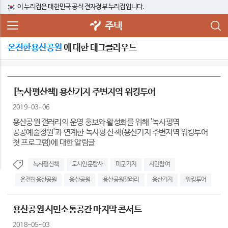
이 누리집은 대한민국 공식 전자정부 누리집입니다.
주택
온전한용산공원
에 대한 태그클라우드
[녹사평산책] 용산기지 주변지역 워킹투어
2019-03-06
용산공원 갤러리의 운영 홍보와 활성화를 위해 '녹사평역
공공예술정원'과 연계한 녹사평 산책(용산기지 주변지역 워킹투어
첫 프로그램)에 대한 알림글
녹사평산책
도시인문탐사
미군기지
시민참여
온전한용산공원
용산공원
용산공원갤러리
용산기지
워킹투어
용산공원 시민소통공간 마지막 콘서트
2018-05-03