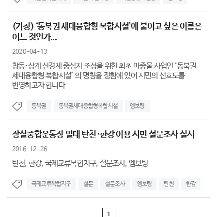
(가칭) ‘동북권 세대융합형 복합시설’에 붙이고 싶은 이름은
어느 것인가...
2020-04-13
창동·상계 신경제 중심지 조성을 위한 최초 마중물 사업인 ‘동북권
세대융합형 복합시설’ 의 명칭을 정함에 있어 시민의 선호도를
반영하고자 합니다
동북권
동북권세대융합형복합시설
엠보팅
잠실종합운동장 일대 탄천·한강 이용 시민 설문조사 실시
2016-12-26
탄천, 한강, 국제교류복합지구, 설문조사, 엠보팅
국제교류복합지구
설문
설문조사
엠보팅
탄천
한강
1