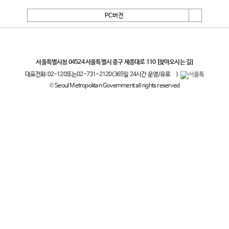
PC버전
서울특별시
서울특별시청 04524 서울특별시 중구 세종대로 110
[찾아오시는 길]
대표전화:
02-120
또는
02-731-2120
(365일 24시간 운영/유료
)
© Seoul Metropolitan Government all rights reserved