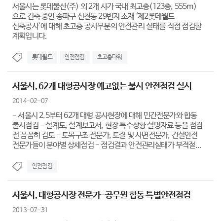
서울시는 롯데물산(주) 외 2개 사가 국내 최고층(123층, 555m)
으로 건축 중인 송파구 신천동 29번지 소재 ‘제2롯데월드
신축공사’에 대해 초고층 공사부분의 안전관리 실태를 직접 점검할
계획입니다.
롯데월드
안전점검
초고층타워
서울시, 62개 대형공사장 예고없는 불시 안전점검 실시
2014-02-07
- 서울시 2.5부터 62개 대형 공사현장에 대해 민간전문가와 합동
불시점검 - 설계도, 설계보고서, 현장 특수상황 설명자료 등을 점검
전 꼼꼼히 검토 - 토목구조 전문가, 토질 및 사면전문가, 건설안전
전문가들이 분야별 상세점검 - 점검결과 안전관리실태가 부적절...
안전점검
서울시, 대형공사장 전문가-공무원 합동 특별안전점검
2013-07-31