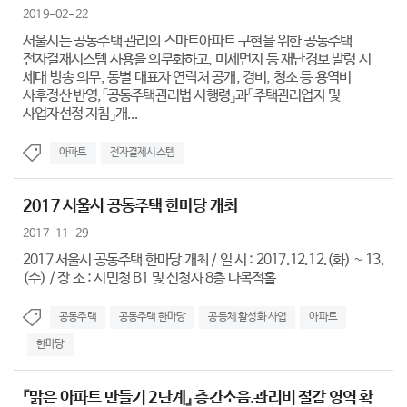
2019-02-22
서울시는 공동주택 관리의 스마트아파트 구현을 위한 공동주택
전자결재시스템 사용을 의무화하고, 미세먼지 등 재난경보 발령 시
세대 방송 의무, 동별 대표자 연락처 공개, 경비, 청소 등 용역비
사후정산 반영,「공동주택관리법 시행령」과「주택관리업자 및
사업자선정 지침」개...
아파트
전자결제시스템
2017 서울시 공동주택 한마당 개최
2017-11-29
2017 서울시 공동주택 한마당 개최 / 일 시 : 2017.12.12.(화) ~ 13.
(수) / 장 소 : 시민청 B1 및 신청사 8층 다목적홀
공동주택
공동주택 한마당
공동체 활성화 사업
아파트
한마당
『맑은 아파트 만들기 2단계』 층간소음.관리비 절감 영역 확