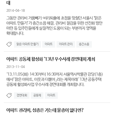
대
2014-04-18
그동안 관리비 거품빼기·비리퇴출에 초점을 맞췄던 서울시 ‘맑은
아파트 만들기’가 층간소음 해결, 관리비 절감을 위한 선진화 방안
마련 등 입주민들에게 실질적인 도움이 되는 부분까지 영역을
확대합니다.
맑은 아파트 만들기
아파트
아파트 관리
층간소음
아파트 공동체 활성화 ‘13년 우수사례 경연대회 개최
2013-11-04
‘13.11.05(화) 14:30부터 16:30까지 서울역사박물관 강당(1층)
에서「맑은 아파트, 이웃과 더불어」라는 제목아래 ’13년 공동주택
공동체 활성화사업 우수사례 경연대회를 개최합니다.
경연대회
공동체
아파트
아파트 관리비, 심증은 가는데 물증이 없다면?