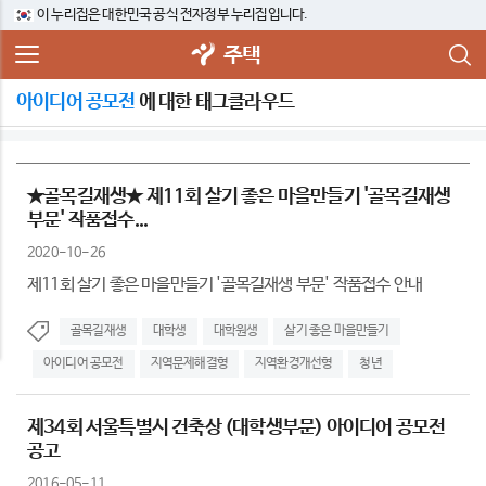
이 누리집은 대한민국 공식 전자정부 누리집입니다.
주택
아이디어 공모전
에 대한 태그클라우드
★골목길재생★ 제11회 살기 좋은 마을만들기 '골목길재생
부문' 작품접수...
2020-10-26
제11회 살기 좋은 마을만들기 '골목길재생 부문' 작품접수 안내
골목길재생
대학생
대학원생
살기 좋은 마을만들기
아이디어 공모전
지역문제해결형
지역환경개선형
청년
제34회 서울특별시 건축상 (대학생부문) 아이디어 공모전
공고
2016-05-11