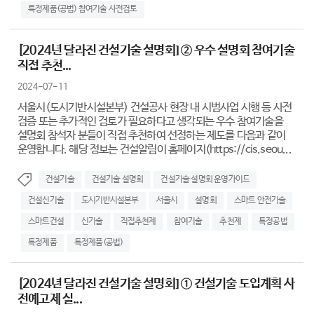
특정제품(공법) 참여기술 사전검토
[2024년 달라진 건설기술 설명회] ② 우수 설명회 참여기술
직접 추천...
2024-07-11
서울시(도시기반시설본부) 건설공사 현장 내 시범사업 시행 등 사전
검증 또는 추가적인 검토가 필요하다고 생각되는 우수 참여기술을
설명회 참석자 분들이 직접 추천하여 선정하는 제도를 다음과 같이
운영합니다. 해당 정보는 건설알림이 홈페이지(https://cis.seou...
건설기술
건설기술 설명회
건설기술 설명회 운영가이드
건설신기술
도시기반시설본부
서울시
설명회
스마트 안전기술
스마트건설
신기술
직접추천제
참여기술
추천제
특정공법
특정제품
특정제품(공법)
[2024년 달라진 건설기술 설명회] ① 건설기술 도입계획 사
전예고제 실...