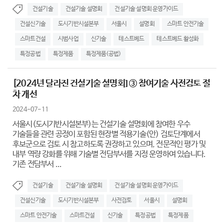
건설기술
건설기술 설명회
건설기술 설명회 운영가이드
건설신기술
도시기반시설본부
서울시
설명회
스마트 안전기술
스마트건설
시범사업
신기술
테스트베드
테스트베드 활성화
특정공법
특정제품
특정제품(공법)
[2024년 달라진 건설기술 설명회] ③ 참여기술 사전검토 절
차 개선
2024-07-11
서울시(도시기반시설본부)는 건설기술 설명회에 참여한 우수
기술들을 관련 공정이 포함된 현장별 적용기술(안) 검토단계에서
후보군으로 검토 시 참고하도록 권장하고 있으며, 전문적인 평가 및
내부 역량 강화를 위해 기술별 전담부서를 지정 운영하여 있습니다.
기존 전담부서 ...
건설기술
건설기술 설명회
건설기술 설명회 운영가이드
건설신기술
도시기반시설본부
사전검토
서울시
설명회
스마트 안전기술
스마트건설
신기술
특정공법
특정제품