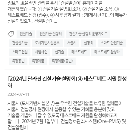
정보의 효율적인 관리를 위해 '건설알림이' 홈페이지를
개편하였습니다. ① 건설기술 설명회 소개, ② 건설기술 소식, ③
테스트베드 신청(접수), ④ 사후평과 결과 공개게시판 기능의 메뉴가
신설되었으며, 건설알림이...
건설기술
건설기술 설명회
건설기술 설명회 운영가이드
건설신기술
도시기반시설본부
서울시
설명회
스마트 안전기술
스마트건설
시범사업
신기술
테스트베드
테스트베드 활성화
특정공법
특정제품
특정제품(공법)
[2024년 달라진 건설기술 설명회] ④ 테스트베드 지원 활성
화
2024-07-11
서울시(도시기반시설본부)는 우수한 건설기술을 보유한 업체들이
서울시 건설공사 현장에서 실증할 수 있는 기회를 충분히 갖고
기술을 개발해 나갈 수 있도록 테스트베드 지원을 활성화하고자
합니다. 2024년 7월 1일부터, 건설정보관리시스템(One-PMIS) 및
건설알림이 ...