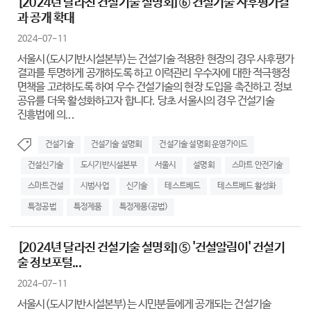
[2024년 달라진 건설기술 설명회] ⑥ 건설기술 사후평가결
과 공개 확대
2024-07-11
서울시(도시기반시설본부)는 건설기술 적용한 현장의 경우 사후평가
결과를 투명하게 공개하도록 하고 이력관리 우수자에 대한 적극행정
면책을 고려하도록 하여 우수 건설기술의 현장 도입을 촉진하고 정보
공유를 더욱 활성화하고자 합니다. 당초 서울시의 경우 건설기술
진흥법에 의...
건설기술
건설기술 설명회
건설기술 설명회 운영가이드
건설신기술
도시기반시설본부
서울시
설명회
스마트 안전기술
스마트건설
시범사업
신기술
테스트베드
테스트베드 활성화
특정공법
특정제품
특정제품(공법)
[2024년 달라진 건설기술 설명회] ⑤ '건설알림이' 건설기
술 정보포털...
2024-07-11
서울시(도시기반시설본부)는 시민분들에게 공개되는 건설기술