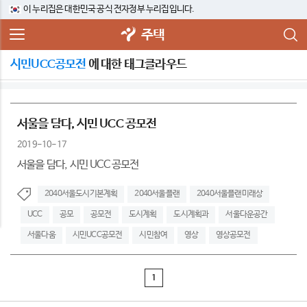
이 누리집은 대한민국 공식 전자정부 누리집입니다.
주택
시민UCC공모전
에 대한 태그클라우드
서울을 담다, 시민 UCC 공모전
2019-10-17
서울을 담다, 시민 UCC 공모전
2040서울도시기본계획
2040서울플랜
2040서울플랜미래상
UCC
공모
공모전
도시계획
도시계획과
서울다운공간
서울다움
시민UCC공모전
시민참여
영상
영상공모전
1