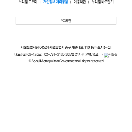
누리집 도우미
개인정보 처리방침
이용약관
누리집 바로잡기
PC버전
서울특별시
서울특별시청 04524 서울특별시 중구 세종대로 110
[찾아오시는 길]
대표전화:
02-120
또는
02-731-2120
(365일 24시간 운영/유료
)
© Seoul Metropolitan Government all rights reserved