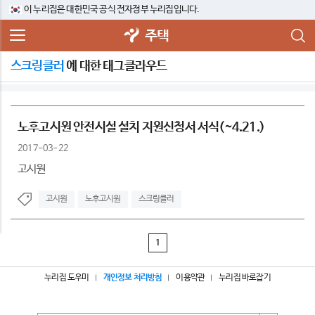
이 누리집은 대한민국 공식 전자정부 누리집입니다.
주택
스크링클러
에 대한 태그클라우드
노후고시원 안전시설 설치 지원신청서 서식(~4.21.)
2017-03-22
고시원
고시원
노후고시원
스크링클러
1
누리집 도우미
개인정보 처리방침
이용약관
누리집 바로잡기