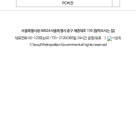
PC버전
서울특별시
서울특별시청 04524 서울특별시 중구 세종대로 110
[찾아오시는 길]
대표전화:
02-120
또는
02-731-2120
(365일 24시간 운영/유료
)
© Seoul Metropolitan Government all rights reserved