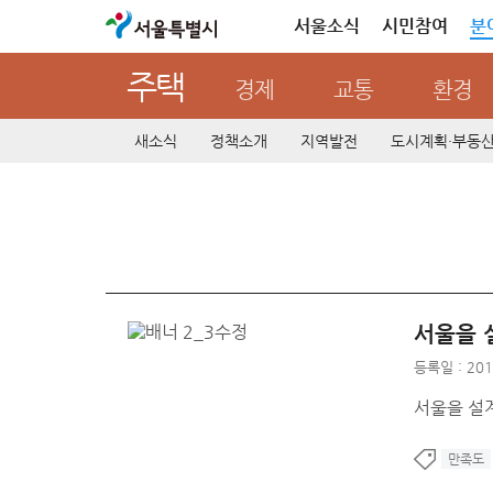
서울특별시
서울소식
시민참여
분
주택
경제
교통
환경
새소식
정책소개
지역발전
도시계획·부동
서울을 
등록일 : 201
서울을 설
만족도