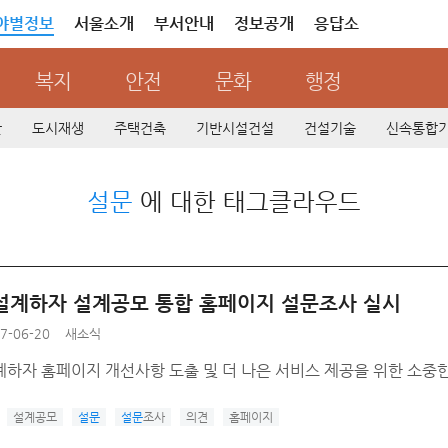
야별정보
서울소개
부서안내
정보공개
응답소
복지
안전
문화
행정
산
도시재생
주택건축
기반시설건설
건설기술
신속통합
설문
에 대한 태그클라우드
설계하자 설계공모 통합 홈페이지 설문조사 실시
7-06-20
새소식
계하자 홈페이지 개선사항 도출 및 더 나은 서비스 제공을 위한 소중한
설계공모
설문
설문
조사
의견
홈페이지