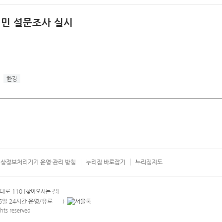
시민 설문조사 실시
한강
상정보처리기기 운영·관리 방침
누리집 바로잡기
누리집지도
서울시 카
대로 110
[찾아오시는 길]
365일 24시간 운영/유료
)
안내팝업 열기
hts reserved