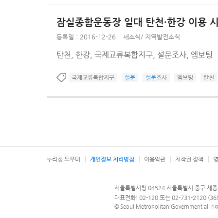
잠실종합운동장 일대 탄천·한강 이용 
등록일 : 2016-12-26
새소식
/
지역발전소식
탄천, 한강, 국제교류복합지구, 설문조사, 엠보팅
국제교류복합지구
설문
설문
조사
엠보팅
탄천
누리집 도우미
개인정보 처리방침
이용약관
저작권 정책
영
서울특별시
서울특별시청 04524 서울특별시 중구 세종
문의 전화번호 120, 120 다산콜재단
대표전화: 02-120 또는 02-731-2120 (
© Seoul Metropolitan Government all rig