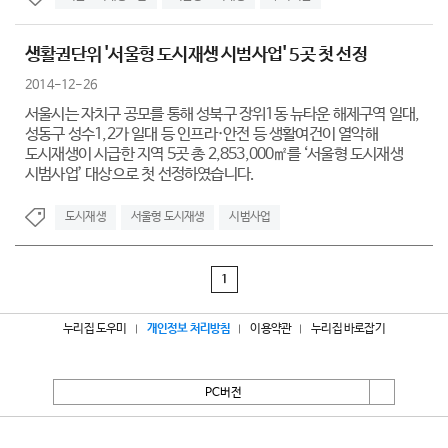
생활권단위 '서울형 도시재생 시범사업' 5곳 첫 선정
2014-12-26
서울시는 자치구 공모를 통해 성북구 장위1동 뉴타운 해제구역 일대,
성동구 성수1,2가 일대 등 인프라·안전 등 생활여건이 열악해
도시재생이 시급한 지역 5곳 총 2,853,000㎡를 ‘서울형 도시재생
시범사업’ 대상으로 첫 선정하였습니다.
도시재생
서울형 도시재생
시범사업
1
누리집 도우미
개인정보 처리방침
이용약관
누리집 바로잡기
PC버전
서울특별시