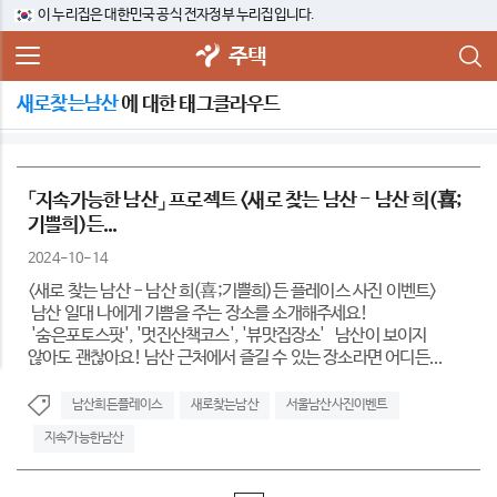
이 누리집은 대한민국 공식 전자정부 누리집입니다.
주택
새로찾는남산
에 대한 태그클라우드
「지속가능한 남산」 프로젝트 <새로 찾는 남산 - 남산 희(喜;
기쁠희)든...
2024-10-14
<새로 찾는 남산 - 남산 희(喜;기쁠희)든 플레이스 사진 이벤트>
남산 일대 나에게 기쁨을 주는 장소를 소개해주세요!
'숨은포토스팟', '멋진산책코스', '뷰맛집장소' 남산이 보이지
않아도 괜찮아요! 남산 근처에서 즐길 수 있는 장소라면 어디든...
남산희든플레이스
새로찾는남산
서울남산사진이벤트
지속가능한남산