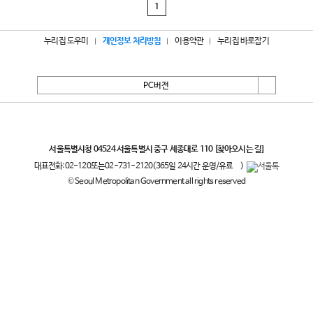
1
누리집 도우미
개인정보 처리방침
이용약관
누리집 바로잡기
PC버전
서울특별시
서울특별시청 04524 서울특별시 중구 세종대로 110
[찾아오시는 길]
대표전화:
02-120
또는
02-731-2120
(365일 24시간 운영/유료
)
© Seoul Metropolitan Government all rights reserved