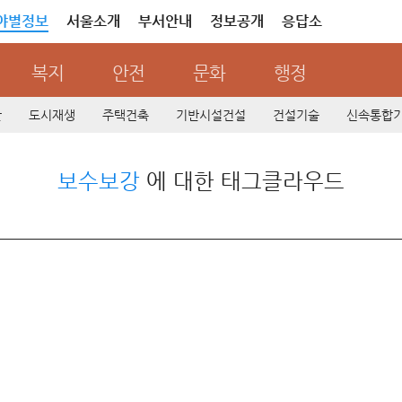
야별정보
서울소개
부서안내
정보공개
응답소
복지
안전
문화
행정
산
도시재생
주택건축
기반시설건설
건설기술
신속통합
보수보강
에 대한 태그클라우드