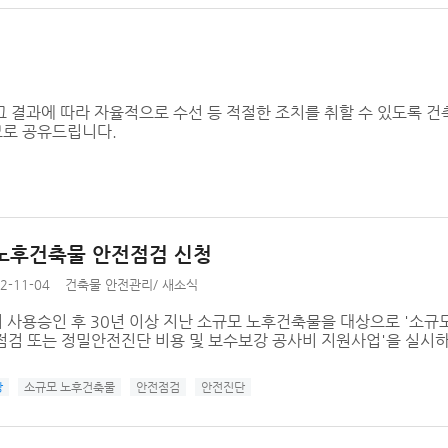
얼
 결과에 따라 자율적으로 수선 등 적절한 조치를 취할 수 있도록 건
므로 공유드립니다.
노후건축물 안전점검 신청
2-11-04
건축물 안전관리
/
새소식
 사용승인 후 30년 이상 지난 소규모 노후건축물을 대상으로 '소규
검 또는 정밀안전진단 비용 및 보수보강 공사비 지원사업'을 실시하고
강
소규모 노후건축물
안전점검
안전진단