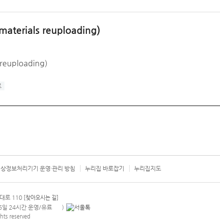
als reuploading)
uploading)
료
상정보처리기기 운영·관리 방침
누리집 바로잡기
누리집지도
서울시 카
대로 110
[찾아오시는 길]
365일 24시간 운영/유료
)
안내팝업 열기
hts reserved