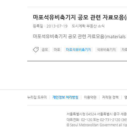
마포석유비축기지 공모 관련 자료모음(materi
등록일 : 2013-07-19
도시계획·부동산 소식
마포석유비축기지 공모 관련 자료모음(materials re
공모
마포
마포석유비축기지
석유비축기지
자
누리집 도우미
개인정보 처리방침
이용약관
저작권 정책
영
서울특별시
서울특별시청 04524 서울특별시 중구 세종
문의 전화번호 120, 120 다산콜재단
대표전화: 02-120 또는 02-731-2120 (
© Seoul Metropolitan Government all rig