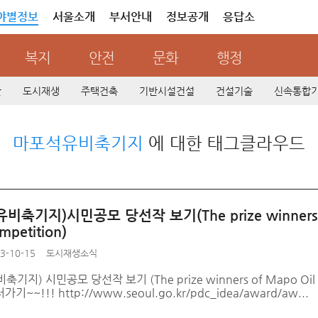
야별정보
서울소개
부서안내
정보공개
응답소
복지
안전
문화
행정
산
도시재생
주택건축
기반시설건설
건설기술
신속통합
마포석유비축기지
에 대한 태그클라우드
축기지)시민공모 당선작 보기(The prize winners of Ma
mpetition)
3-10-15
도시재생소식
지) 시민공모 당선작 보기 (The prize winners of Mapo Oil Rese
~~!!! http://www.seoul.go.kr/pdc_idea/award/aw...