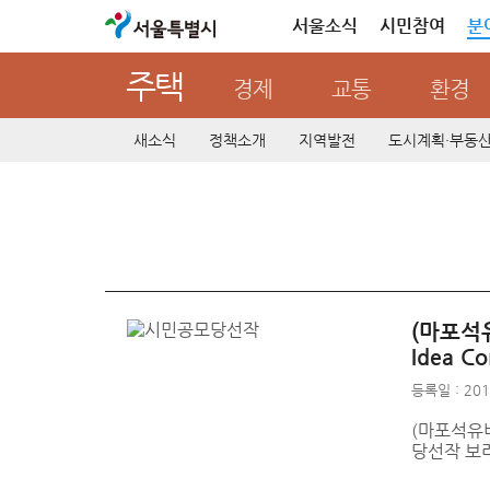
서울특별시
서울소식
시민참여
분
주택
경제
교통
환경
새소식
정책소개
지역발전
도시계획·부동
(마포석유비
Idea Co
등록일 : 201
(마포석유비축기
당선작 보러가기