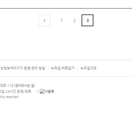
1
2
3
상정보처리기기 운영·관리 방침
누리집 바로잡기
누리집지도
서울시 카
대로 110
[찾아오시는 길]
365일 24시간 운영/유료
)
안내팝업 열기
hts reserved