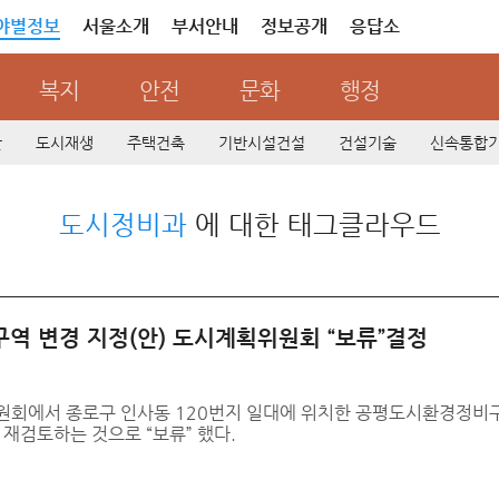
야별정보
서울소개
부서안내
정보공개
응답소
복지
안전
문화
행정
산
도시재생
주택건축
기반시설건설
건설기술
신속통합
도시정비과
에 대한 태그클라우드
역 변경 지정(안) 도시계획위원회 “보류”결정
위원회에서 종로구 인사동 120번지 일대에 위치한 공평도시환경정비구
재검토하는 것으로 “보류” 했다.