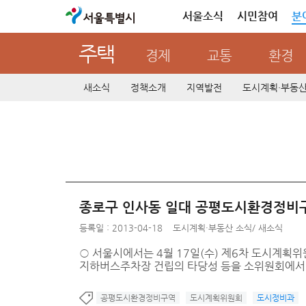
서울특별시
서울소식
시민참여
분
주택
경제
교통
환경
새소식
정책소개
지역발전
도시계획·부동
종로구 인사동 일대 공평도시환경정비구
등록일 : 2013-04-18
도시계획·부동산 소식
/
새소식
○ 서울시에서는 4월 17일(수) 제6차 도시계획
지하버스주차장 건립의 타당성 등을 소위원회에서 
공평도시환경정비구역
도시계획위원회
도시정비과