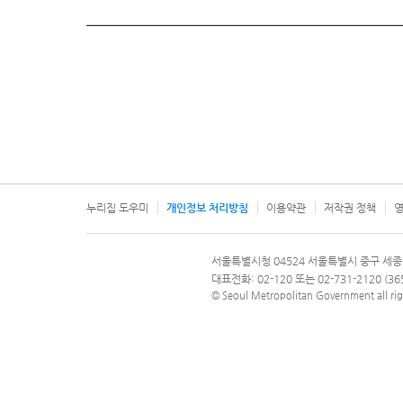
누리집 도우미
개인정보 처리방침
이용약관
저작권 정책
영
서울특별시
서울특별시청 04524 서울특별시 중구 세종
문의 전화번호 120, 120 다산콜재단
대표전화: 02-120 또는 02-731-2120 (
© Seoul Metropolitan Government all rig