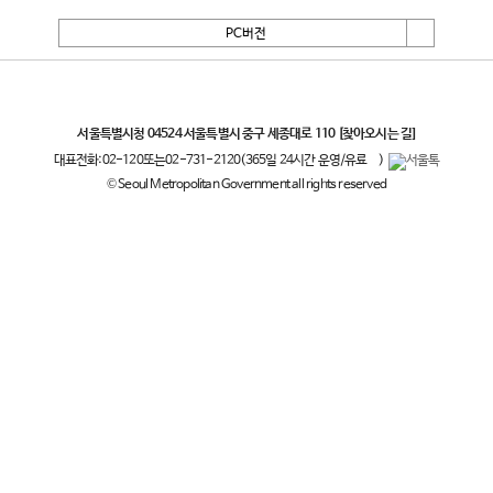
PC버전
서울특별시
서울특별시청 04524 서울특별시 중구 세종대로 110
[찾아오시는 길]
대표전화:
02-120
또는
02-731-2120
(365일 24시간 운영/유료
)
© Seoul Metropolitan Government all rights reserved