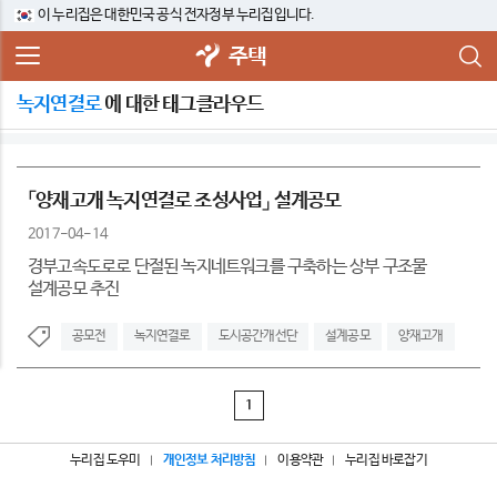
이 누리집은 대한민국 공식 전자정부 누리집입니다.
주택
녹지연결로
에 대한 태그클라우드
「양재고개 녹지연결로 조성사업」 설계공모
2017-04-14
경부고속도로로 단절된 녹지네트워크를 구축하는 상부 구조물
설계공모 추진
공모전
녹지연결로
도시공간개선단
설계공모
양재고개
1
누리집 도우미
개인정보 처리방침
이용약관
누리집 바로잡기