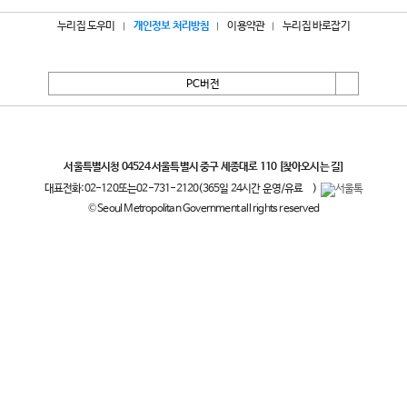
누리집 도우미
개인정보 처리방침
이용약관
누리집 바로잡기
PC버전
서울특별시
서울특별시청 04524 서울특별시 중구 세종대로 110
[찾아오시는 길]
대표전화:
02-120
또는
02-731-2120
(365일 24시간 운영/유료
)
© Seoul Metropolitan Government all rights reserved