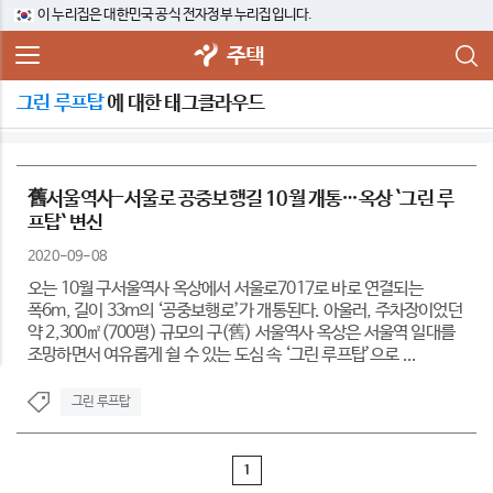
이 누리집은 대한민국 공식 전자정부 누리집입니다.
주택
그린 루프탑
에 대한 태그클라우드
舊서울역사-서울로 공중보행길 10월 개통…옥상 `그린 루
프탑` 변신
2020-09-08
오는 10월 구서울역사 옥상에서 서울로7017로 바로 연결되는
폭6m, 길이 33m의 ‘공중보행로’가 개통된다. 아울러, 주차장이었던
약 2,300㎡(700평) 규모의 구(舊) 서울역사 옥상은 서울역 일대를
조망하면서 여유롭게 쉴 수 있는 도심 속 ‘그린 루프탑’으로 ...
그린 루프탑
1