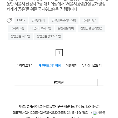
동안 서울시 신청사 3층 대회의실에서 ‘서울시청렴건설 공개행정
세계와 공유’를 위한 국제워크숍을 진행합니다
UNDP
건설알림이
건설정보관리시스템
국제워크샵
국제워크숍
대금e바로시스템
유엔개발계획
청렴건설 공개행정
청렴건설 시스템
청렴건설정보시스템
1
누리집 도우미
개인정보 처리방침
이용약관
누리집 바로잡기
PC버전
서울특별시
서울특별시청 04524 서울특별시 중구 세종대로 110
[찾아오시는 길]
대표전화:
02-120
또는
02-731-2120
(365일 24시간 운영/유료
)