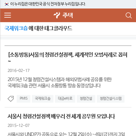
이 누리집은 대한민국 공식 전자정부 누리집입니다.
주택
국제워크숍
에 대한 태그클라우드
[소통방통]서울의 청렴건설정책, 세계적인 모범사례로 꼽혀
~
2016-02-17
2015년 12월 청렴건설시스템과 해외모범사례 공유를 위한
국제워크숍 관련 서울시 소통방통 방송 동영상입니다
PMIS
국제워크숍
대금e바로
청렴건설
청렴건설시스템
서울시 청렴건설정책 배우러 전 세계 공무원 모입니다
2015-12-07
서울시와 UNDP가 공동으로 오는 12월 2일(수)~4일(금)까지 3일