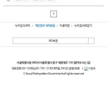
1
누리집 도우미
개인정보 처리방침
이용약관
누리집 바로잡기
PC버전
서울특별시
서울특별시청 04524 서울특별시 중구 세종대로 110
[찾아오시는 길]
대표전화:
02-120
또는
02-731-2120
(365일 24시간 운영/유료
)
© Seoul Metropolitan Government all rights reserved