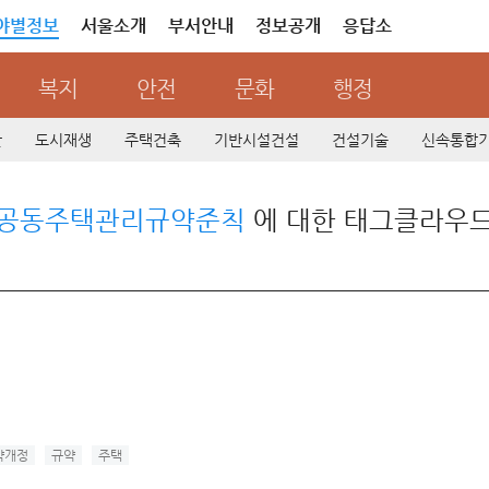
야별정보
서울소개
부서안내
정보공개
응답소
복지
안전
문화
행정
산
도시재생
주택건축
기반시설건설
건설기술
신속통합
공동주택관리규약준칙
에 대한 태그클라우
약개정
규약
주택