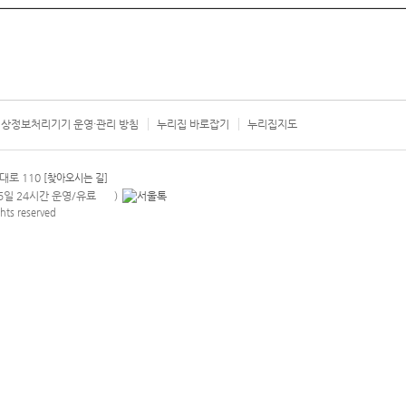
상정보처리기기 운영·관리 방침
누리집 바로잡기
누리집지도
서울시 카
대로 110
[찾아오시는 길]
365일 24시간 운영/유료
)
안내팝업 열기
hts reserved