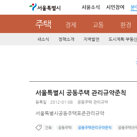
서울특별시
서울소식
시민참여
분
주택
경제
교통
환경
새소식
정책소개
지역발전
도시계획·부동
서울특별시 공동주택 관리규약준칙
등록일 : 2012-01-08
공동주택 관리규약
서울특별시공동주택표준관리규약
건축
공동주택
공동주택관리규약준칙
공동주택규