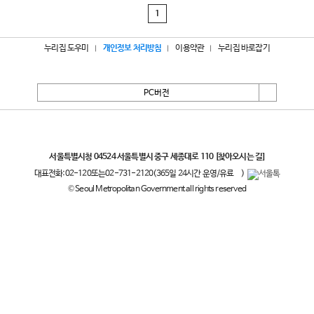
1
누리집 도우미
개인정보 처리방침
이용약관
누리집 바로잡기
PC버전
서울특별시
서울특별시청 04524 서울특별시 중구 세종대로 110
[찾아오시는 길]
대표전화:
02-120
또는
02-731-2120
(365일 24시간 운영/유료
)
© Seoul Metropolitan Government all rights reserved