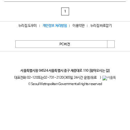
1
누리집 도우미
개인정보 처리방침
이용약관
누리집 바로잡기
PC버전
서울특별시
서울특별시청 04524 서울특별시 중구 세종대로 110
[찾아오시는 길]
대표전화:
02-120
또는
02-731-2120
(365일 24시간 운영/유료
)
© Seoul Metropolitan Government all rights reserved