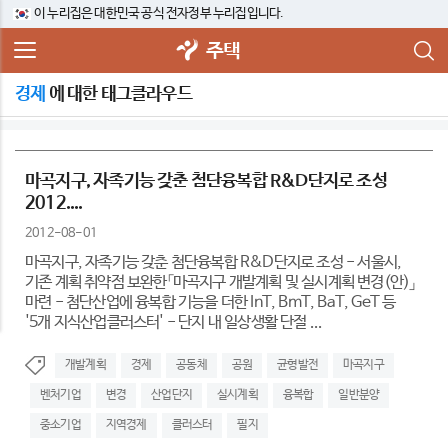
이 누리집은 대한민국 공식 전자정부 누리집입니다.
주택
경제
에 대한 태그클라우드
마곡지구, 자족기능 갖춘 첨단융복합 R&D단지로 조성
2012....
2012-08-01
마곡지구, 자족기능 갖춘 첨단융복합 R&D단지로 조성 - 서울시,
기존 계획 취약점 보완한「마곡지구 개발계획 및 실시계획 변경(안)」
마련 - 첨단산업에 융복합 기능을 더한 InT, BmT, BaT, GeT 등
'5개 지식산업클러스터' - 단지 내 일상생활 단절 ...
개발계획
경제
공동체
공원
균형발전
마곡지구
벤처기업
변경
산업단지
실시계획
융복합
일반분양
중소기업
지역경제
클러스터
필지