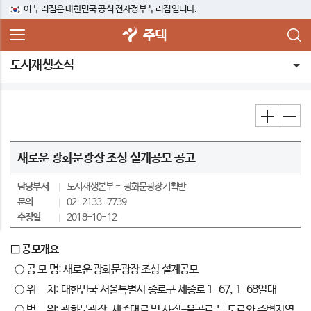
이 누리집은 대한민국 공식 전자정부 누리집입니다.
주택
도시재생소식
새로운 광화문광장 조성 설계공모 공고
담당부서
도시재생본부
광화문광장기획반
문의
02-2133-7739
수정일
2018-10-12
□ 공모개요
○ 공 모 명: 새로운 광화문광장 조성 설계공모
○ 위 치: 대한민국 서울특별시 종로구 세종로 1-67, 1-68일대
○ 범 위: 광화문광장, 세종대로 및 사직-율곡로 등 도로와 주변지역