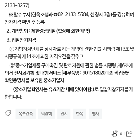
2133-3257)
※
발주부서
(
한옥조성과
☎
02-2133-5584,
신청사
3
층
)
를 경유하여
참가자격 확인 후 등록
2. 계약방법 : 제한경쟁입찰(협상에 의한 계약)
3. 입찰참가자격
① 지방자치단체를 당사자로 하는 계약에 관한 법률 시행령 제13조 및
시행규칙 제14조에 의한 자격요건을 갖추고
②「중소기업제품 구매촉진 및 판로지원에 관한 법률 시행령」제6조에
의거
전시회기획
및
대행서비스
[
세부품명
: 9015180201]
의 직접생산
확인증명서를 보유한 중소기업자
(
중소기업확인서는 유효기간 내에 있어야함
.)
로 입찰자참가자를 제
한합니다.
목조건축
박람회
전시
한옥
행사
0