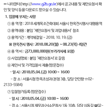
** 나라장터(http://
www.g2b.go.kr
)에서 공고내용 및 제안요청서 확
인 및 양식 등을 다운로드 받으실 수 있습니다.
1. 입찰에 부치는 사항
① 용 역 명 : 2018 세계목조건축대회 서울시 한옥전시행사 대행용역
② 용역내용 : 붙임 ‘제안요청서 및 과업내용서’ 참조
③ 용역기간 : 계약체결일 ~ 2018. 10. 19.(금)
※
한옥전시
행사
: 20
18.08.20(
월
) ~ 08.23(
목
) 4
일간
④ 용 역 비 :
금
73,000,000
원
(
부가가치세 포함
)
⑤ 사업설명회 : 붙임 ‘제안요청서’로 갈음
⑥ 제안서 및 가격입찰서 제출(방문접수)
-
일 시
:
2018.05.04.(
금
) 10:00 ~ 16:00
- 장 소 : 서울시청 한옥조성과(본청 3층, 담당 안인향 ☏02-
2133-5584)
⑦ 입찰참가등록(방문접수)
-
일 시
:
2018.05.04.(
금
) 10:00 ~ 16:00
-
장 소 : 서울시청 재무과(서소문청사 1동 10층, 담당 심동길 ☎02-