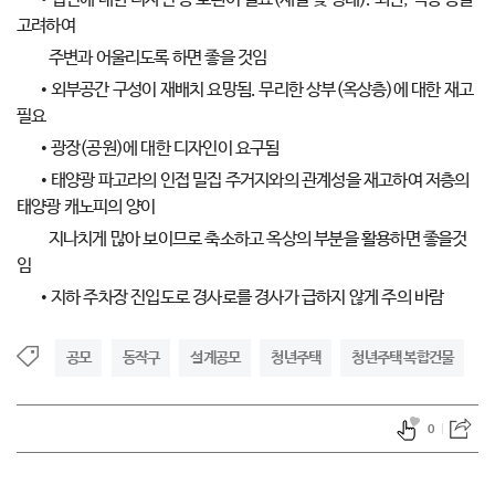
고려하여
주변과 어울리도록 하면 좋을 것임
• 외부공간 구성이 재배치 요망됨. 무리한 상부(옥상층)에 대한 재고
필요
• 광장(공원)에 대한 디자인이 요구됨
• 태양광 파고라의 인접 밀집 주거지와의 관계성을 재고하여 저층의
태양광 캐노피의 양이
지나치게 많아 보이므로 축소하고 옥상의 부분을 활용하면 좋을것
임
• 지하 주차장 진입도로 경사로를 경사가 급하지 않게 주의 바람
공모
동작구
설계공모
청년주택
청년주택 복합건물
0