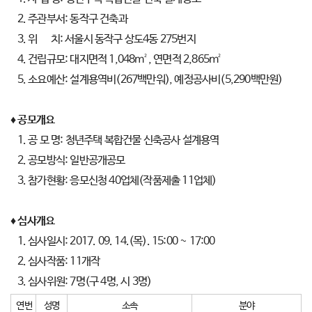
2. 주관부서: 동작구 건축과
3. 위 치: 서울시 동작구 상도4동 275번지
4. 건립규모: 대지면적 1,048m², 연면적 2,865m²
5. 소요예산: 설계용역비(267백만워), 예정공사비(5,290백만원)
♦ 공모개요
1. 공 모 명: 청년주택 복합건물 신축공사 설계용역
2. 공모방식: 일반공개공모
3. 참가현황: 응모신청 40업체(작품제출 11업체)
♦ 심사개요
1. 심사일시: 2017. 09. 14.(목). 15:00 ~ 17:00
2. 심사작품: 11개작
3. 심사위원: 7명(구 4명, 시 3명)
연번
성명
소속
분야