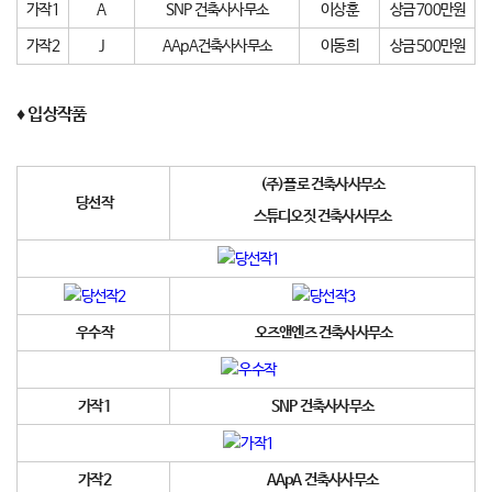
가작1
A
SNP 건축사사무소
이상훈
상금 700만원
가작2
J
AApA건축사사무소
이동희
상금 500만원
♦ 입상작품
(주)플로 건축사사무소
당선작
스튜디오짓 건축사사무소
우수작
오즈앤엔즈 건축사사무소
가작1
SNP 건축사사무소
가작2
AApA 건축사사무소