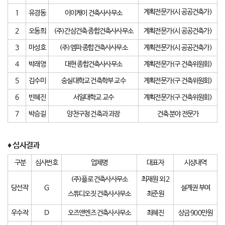
계획전문가(시 공공건축가)
1
유경동
이이케이 건축사사무소
2
오동희
(주)간삼건축 종합건축사사무소
계획전문가(시 공공건축가)
3
마성호
(주)엠파 종합건축사사무소
계획전문가(시 공공건축가)
4
박래영
대현 종합건축사사무소
계획전문가(구 건축위원회)
5
김수미
숭실대학교 건축학부 교수
계획전문가(구 건축위원회)
6
빈혜진
서일대학교 교수
계획전문가(구 건축위원회)
7
박승길
양천구청 건축과 과장
건축 분야 전문가
♦ 심사결과
구분
심사번호
업체명
대표자
시상내역
(주)플로 건축사사무소
최재원 외 2
당선작
G
설계권 부여
스튜디오짓 건축사사무소
최준원
우수작
D
오즈앤엔즈 건축사사무소
최혜진
상금 900만원