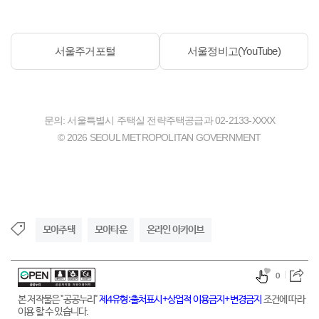
서울주거포털
서울정비고(YouTube)
문의: 서울특별시 주택실 전략주택공급과 02-2133-XXXX
© 2026 SEOUL METROPOLITAN GOVERNMENT
모아주택
모아타운
온라인 아카이브
0
본 저작물은 "공공누리"
제4유형:출처표시+상업적 이용금지+변경금지
조건에 따라
이용 할 수 있습니다.