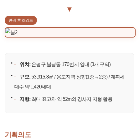
▼
변경 후 조감도
·
위치:
은평구 불광동 170번지 일대 (3개 구역)
·
규모:
53,915.8㎡ / 용도지역 상향(1종→2종) / 계획세
대수 약 1,420세대
·
지형:
최대 표고차 약 52m의 경사지 지형 활용
기획의도