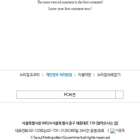
누리집 도우미
개인정보 처리방침
이용약관
누리집 바로잡기
PC버전
서울특별시
서울특별시청 04524 서울특별시 중구 세종대로 110
[찾아오시는 길]
대표전화:
02-120
또는
02-731-2120
(365일 24시간 운영/유료
)
© Seoul Metropolitan Government all rights reserved