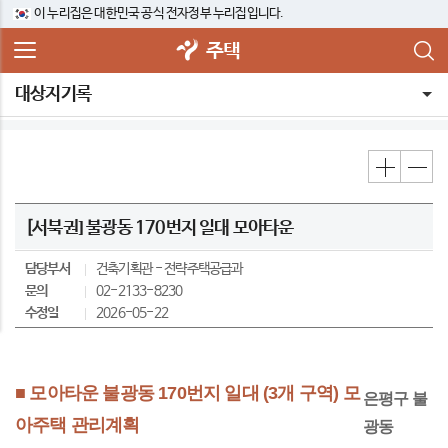
이 누리집은 대한민국 공식 전자정부 누리집입니다.
주택
대상지기록
[서북권] 불광동 170번지 일대 모아타운
담당부서
건축기획관
전략주택공급과
문의
02-2133-8230
수정일
2026-05-22
■ 모아타운 불광동 170번지 일대 (3개 구역) 모
은평구 불
아주택 관리계획
광동