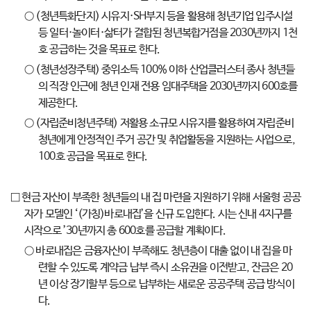
○ (청년특화단지) 시유지·SH부지 등을 활용해 청년기업 입주시설
등 일터·놀이터·삶터가 결합된 청년복합거점을 2030년까지 1천
호 공급하는 것을 목표로 한다.
○ (청년성장주택) 중위소득 100% 이하 산업클러스터 종사 청년들
의 직장 인근에 청년 인재 전용 임대주택을 2030년까지 600호를
제공한다.
○ (자립준비청년주택) 저활용 소규모 시유지를 활용하여 자립준비
청년에게 안정적인 주거 공간 및 취업활동을 지원하는 사업으로,
100호 공급을 목표로 한다.
□ 현금 자산이 부족한 청년들의 내 집 마련을 지원하기 위해 서울형 공공
자가 모델인 ‘(가칭)바로내집’을 신규 도입한다. 시는 신내 4지구를
시작으로 ’30년까지 총 600호를 공급할 계획이다.
○ 바로내집은 금융자산이 부족해도 청년층이 대출 없이 내 집을 마
련할 수 있도록 계약금 납부 즉시 소유권을 이전받고, 잔금은 20
년 이상 장기할부 등으로 납부하는 새로운 공공주택 공급 방식이
다.