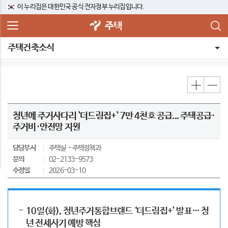
이 누리집은 대한민국 공식 전자정부 누리집입니다.
주택
주택건축소식
청년에 주거사다리 `더드림집+` 7만 4천호 공급... 주택공급·
주거비·안전망 지원
담당부서
주택실
주택정책과
문의
02-2133-9573
수정일
2026-03-10
10일(화), 청년주거통합브랜드 ‘더드림집+’ 발표… 청
년 전세사기 예방 핵심