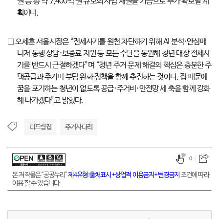
원 등 총 약 7,400억 원 규모의 사업 재원을 기금으로 추가 확보할 계
획이다.
□ 오세훈 서울시장은 “전세사기를 원천 차단하기 위해 AI 분석·안심매
니저 동행 상담·보증료 지원 등 모든 수단을 동원해 청년 대상 전세사
기를 반드시 근절하겠다”며 “청년 주거 문제 해결의 핵심은 충분한 주
택공급과 주거비 부담 완화 정책을 함께 추진하는 것이다. 집 때문에
꿈을 포기하는 청년이 없도록 공급·주거비·안전망 세 축을 함께 강화
해 나가겠다”고 밝혔다.
더드림집
주거사다리
0
본 저작물은 "공공누리"
제4유형:출처표시+상업적 이용금지+변경금지
조건에 따라
이용 할 수 있습니다.