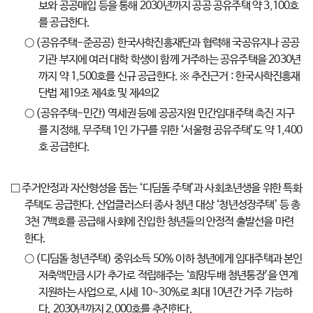
보와 공공매입 등을 통해 2030년까지 공공 공유주택 약 3,100호
를 공급한다.
○ (공유주택-준공공) 한국사학진흥재단과 협력해 국공유지나 공공
기관 부지에 여러 대학 학생이 함께 거주하는 공유주택을 2030년
까지 약 1,500호를 신규 공급한다. ※ 추진근거 : 한국사학진흥재
단법 제19조 제4호 및 제4의2
○ (공유주택-민간) 역세권 등에 공공지원 민간임대주택 촉진 지구
를 지정해, 무주택 1인 가구를 위한 ‘서울형 공유주택’도 약 1,400
호 공급한다.
□ 주거안정과 자산형성을 돕는 ‘디딤돌 주택’과 사회초년생을 위한 특화
주택도 공급한다. 산업클러스터 종사 청년 대상 ‘청년성장주택’ 등 총
3천 7백호를 공급해 사회에 진입한 청년들의 안정적 출발선을 마련
한다.
○ (디딤돌 청년주택) 중위소득 50% 이하 청년에게 임대주택과 본인
저축액만큼 시가 추가로 적립해주는 ‘희망두배 청년통장’을 연계
지원하는 사업으로, 시세 10~30%로 최대 10년간 거주 가능하
다. 2030년까지 2,000호를 추진한다.